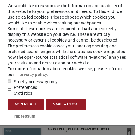
entwickeln. Dieser Raum soll durch seine
We would like to customise the information and usability of
this website to your preferences and needs. To this end, we
innenarchitektonische Gestaltung etwas „sagen“: Wenn
use so-called cookies. Please choose which cookies you
bei uns Computer zum Thema werden, geht es um
would like to enable when visiting our webpages.
Menschen!
Some of these cookies are required to load and correctly
display this website on your device. These are strictly
Die Gestaltung der ComputerStudienWerkstatt geht
necessary or essential cookies and cannot be deselected.
zurück auf eine Leitvorstellung, die wir als
The preferences cookie saves your language setting and
preferred search engine, while the statistics cookie regulates
„zurückhaltende Technik“ bezeichnen. Studierende
how the open-source statistical software “Matomo” analyses
betreten einen „Computerraum“, und was sie zuerst zu
your visits to and activities on our website.
For more information about cookies we use, please refer to
sehen bekommen, ist etwas ganz anderes: ein Raum, der
our
privacy policy
.
einlädt zum Aufenthalt, zum Arbeiten, zur Begegnung mit
Strictly necessary only
anderen. Erst, wenn man sie braucht, kommen die
Preferences
Computer ins Spiel. Auch wenn man sie nicht gleich sieht
Statistics
– sie sind da; aber im Hintergrund.
ACCEPT ALL
SAVE & CLOSE
Impressum